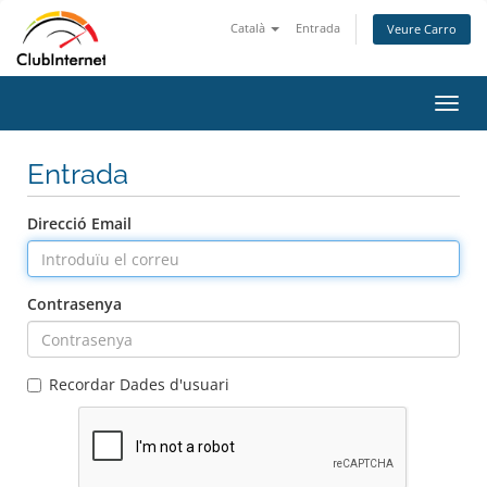
Català
Entrada
Veure Carro
Canv
la
nave
Entrada
Direcció Email
Contrasenya
Recordar Dades d'usuari