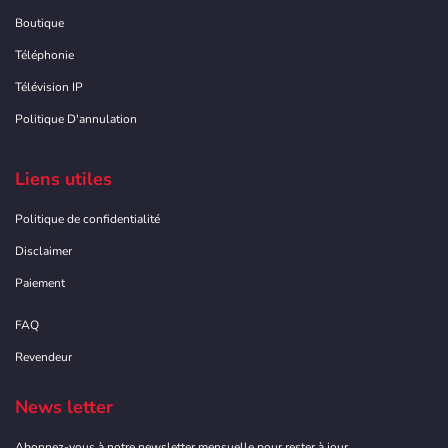
Boutique
Téléphonie
Télévision IP
Politique D'annulation
Liens utiles
Politique de confidentialité
Disclaimer
Paiement
FAQ
Revendeur
News letter
Abonnez-vous à notre newsletter mensuelle pour rester à jour