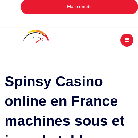
Mon compte
Skip
1-833-541-2582
to
content
Spinsy Casino
online en France
machines sous et