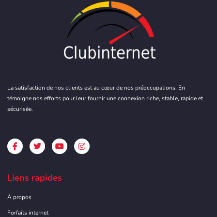
La satisfaction de nos clients est au cœur de nos préoccupations. En
témoigne nos efforts pour leur fournir une connexion riche, stable, rapide et
sécurisée.
Liens rapides
À propos
Forfaits internet