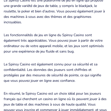
Le Spinsy Casino est une plateforme de jeu en ligne qui propose
une grande variété de jeux de table, y compris le blackjack, le
roulette, le poker et bien d’autres. Vous pouvez également jouer à
des machines à sous avec des thèmes et des graphismes
incroyables.
Les fonctionnalités de jeu en ligne du Spinsy Casino sont
également très appréciables. Vous pouvez jouer à partir de votre
ordinateur ou de votre appareil mobile, et les jeux sont optimisés
pour une expérience de jeu fluide et sans bug.
Le Spinsy Casino est également connu pour sa sécurité et sa
confidentialité. Les données des joueurs sont chiffrées et
protégées par des mesures de sécurité de pointe, ce qui signifie
que vous pouvez jouer en ligne avec confiance.
En résumé, le Spinsy Casino est un choix idéal pour les joueurs
français qui cherchent un casino en ligne où ils peuvent jouer à des
jeux de table et des machines à sous de haute qualité. Vous
pouvez vous inscrire et commencer à jouer immédiatement, et vous