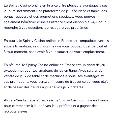
Le Spinsy Casino online en France offre plusieurs avantages à ses
joueurs, notamment une plateforme de jeu sécurisée et fiable, des
bonus réguliers et des promotions spéciales. Vous pouvez
également bénéficier d’une assistance client disponible 24/7 pour
répondre à vos questions ou résoudre vos problèmes.
En outre, le Spinsy Casino online en France est compatible avec les
appareils mobiles, ce qui signifie que vous pouvez jouer partout et
à tout moment, sans avoir à vous soucier de votre emplacement.
En résumé, le Spinsy Casino online en France est un choix de jeu
exceptionnel pour les amateurs de jeu en ligne. Avec sa grande
variété de jeux de table et de machines à sous, ses avantages et
ses promotions, vous serez en mesure de trouver ce qui vous plaît
et de passer des heures à jouer à vos jeux préférés.
Alors, n’hésitez plus et rejoignez le Spinsy Casino online en France
pour commencer à jouer à vos jeux préférés et à gagner des
jackpots élevés.