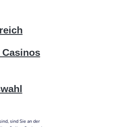
reich
e Casinos
swahl
nd, sind Sie an der