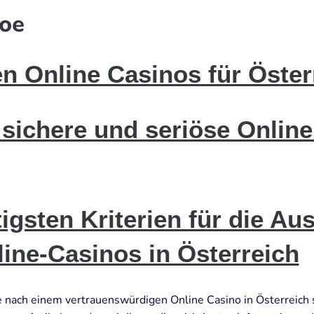
ое
en Online Casinos für Öster
sichere und seriöse Onlin
igsten Kriterien für die Au
line-Casinos in Österreich
 nach einem vertrauenswürdigen Online Casino in Österreich si