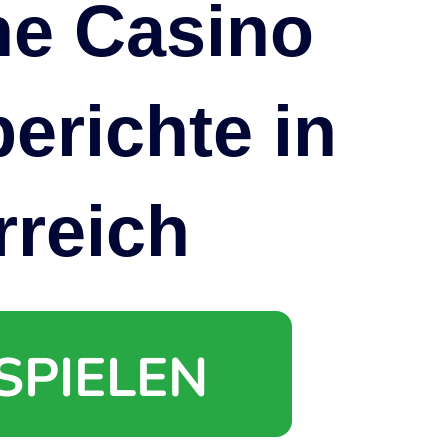
ne Casino
erichte in
rreich
SPIELEN