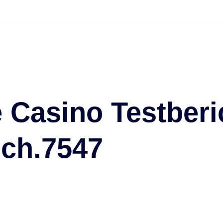
s
Soutien
Promotions
Boutique
Contactez-nou
 Casino Testberi
ich.7547