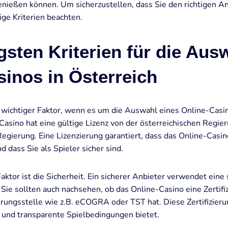
enießen können. Um sicherzustellen, dass Sie den richtigen A
ige Kriterien beachten.
gsten Kriterien für die Aus
sinos in Österreich
n wichtiger Faktor, wenn es um die Auswahl eines Online-Casin
-Casino hat eine gültige Lizenz von der österreichischen Regie
gierung. Eine Lizenzierung garantiert, dass das Online-Casin
d dass Sie als Spieler sicher sind.
Faktor ist die Sicherheit. Ein sicherer Anbieter verwendet ein
 Sie sollten auch nachsehen, ob das Online-Casino eine Zertifi
erungsstelle wie z.B. eCOGRA oder TST hat. Diese Zertifizieru
e und transparente Spielbedingungen bietet.