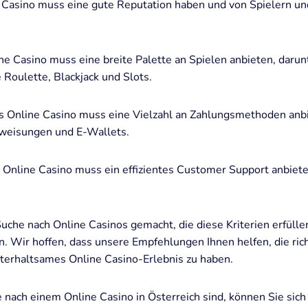
 Casino muss eine gute Reputation haben und von Spielern und 
e Casino muss eine breite Palette an Spielen anbieten, darun
 Roulette, Blackjack und Slots.
 Online Casino muss eine Vielzahl an Zahlungsmethoden anbi
rweisungen und E-Wallets.
Online Casino muss ein effizientes Customer Support anbiet
uche nach Online Casinos gemacht, die diese Kriterien erfülle
. Wir hoffen, dass unsere Empfehlungen Ihnen helfen, die rich
nterhaltsames Online Casino-Erlebnis zu haben.
nach einem Online Casino in Österreich sind, können Sie sich