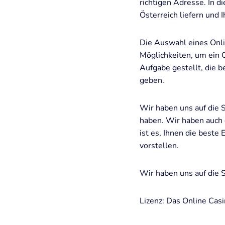
richtigen Adresse. In d
Österreich liefern und I
Die Auswahl eines Onlin
Möglichkeiten, um ein O
Aufgabe gestellt, die 
geben.
Wir haben uns auf die S
haben. Wir haben auch d
ist es, Ihnen die beste
vorstellen.
Wir haben uns auf die S
Lizenz: Das Online Casi