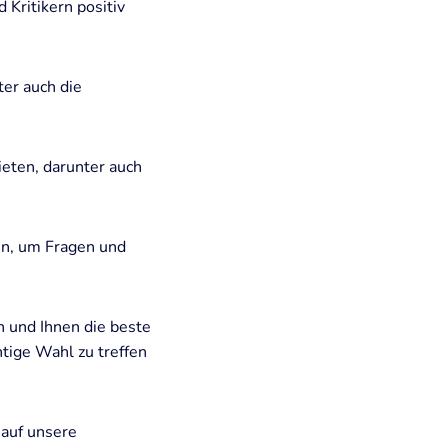
Kritikern positiv
ter auch die
eten, darunter auch
en, um Fragen und
n und Ihnen die beste
tige Wahl zu treffen
 auf unsere